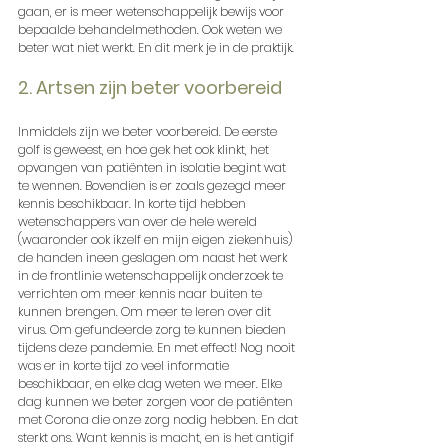
gaan, er is meer wetenschappelijk bewijs voor 
bepaalde behandelmethoden. Ook weten we 
beter wat niet werkt. En dit merk je in de praktijk.
2. Artsen zijn beter voorbereid
Inmiddels zijn we beter voorbereid. De eerste 
golf is geweest, en hoe gek het ook klinkt, het 
opvangen van patiënten in isolatie begint wat 
te wennen. Bovendien is er zoals gezegd meer 
kennis beschikbaar. In korte tijd hebben 
wetenschappers van over de hele wereld 
(waaronder ook ikzelf en mijn eigen ziekenhuis) 
de handen ineen geslagen om naast het werk 
in de frontlinie wetenschappelijk onderzoek te 
verrichten om meer kennis naar buiten te 
kunnen brengen. Om meer te leren over dit 
virus. Om gefundeerde zorg te kunnen bieden 
tijdens deze pandemie. En met effect! Nog nooit 
was er in korte tijd zo veel informatie 
beschikbaar, en elke dag weten we meer. Elke 
dag kunnen we beter zorgen voor de patiënten 
met Corona die onze zorg nodig hebben. En dat 
sterkt ons. Want kennis is macht, en is het antigif 