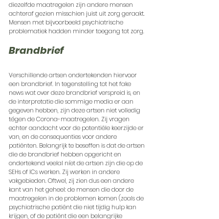
diezelfde maatregelen zijn andere mensen 
achteraf gezien misschien juist uit zorg geraakt. 
Mensen met bijvoorbeeld psychiatrische 
problematiek hadden minder toegang tot zorg. 
Brandbrief
Verschillende artsen ondertekenden hiervoor 
een brandbrief. In tegenstelling tot het fake 
news wat over deze brandbrief verspreid is, en 
de interpretatie die sommige media er aan 
gegeven hebben, zijn deze artsen niet volledig 
tégen de Corona-maatregelen. Zij vragen 
echter aandacht voor de potentiële keerzijde er 
van, en de consequenties voor andere 
patiënten. Belangrijk te beseffen is dat de artsen 
die de brandbrief hebben opgericht en 
ondertekend veelal níet de artsen zijn die op de 
SEHs of ICs werken. Zij werken in andere 
vakgebieden. Oftwel, zij zien dus een andere 
kant van het geheel: de mensen die door de 
maatregelen in de problemen komen (zoals de 
psychiatrische patiënt die niet tijdig hulp kan 
krijgen, of de patiënt die een belangrijke 