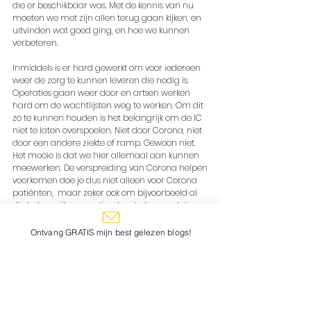
die er beschikbaar was. Met de kennis van nu 
moeten we met zijn allen terug gaan kijken, en 
uitvinden wat goed ging, en hoe we kunnen 
verbeteren. 
Inmiddels is er hard gewerkt om voor iedereen 
weer de zorg te kunnen leveren die nodig is. 
Operaties gaan weer door en artsen werken 
hard om de wachtlijsten weg te werken. Om dit 
zo te kunnen houden is het belangrijk om de IC 
niet te laten overspoelen. Niet door Corona, niet 
door een andere ziekte of ramp. Gewoon niet. 
Het mooie is dat we hier allemaal aan kunnen 
meewerken. De verspreiding van Corona helpen 
voorkomen doe je dus niet alleen voor Corona 
patiënten,  maar zeker ook om bijvoorbeeld al 
die belangrijke operaties door te kunnen laten 
gaan. Om er voor te zorgen dat mensen met 
psychiatrische klachten hun behandelaar 
Ontvang GRATIS mijn best gelezen blogs!
kunnen zien. En om te zorgen dat de volledige 
zorg blijft draaien.
Hoewel het druk is op de SEH, worden we nog 
niet overspoeld. Hoewel we maatregelen 
nemen, is er nog steeds ruimte voor de zorg 