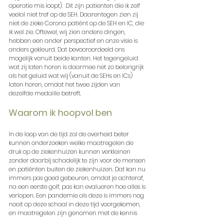
operatie mis loopt).  Dit zijn patienten die ik zelf 
veelal niet tref op de SEH. Daarentegen zien zij 
niet de zieke Corona patiënt op de SEH en IC, die 
ik wel zie. Oftewel, wij zien andere dingen, 
hebben een ander perspectief en onze visie is 
anders gekleurd. Dat bevooroordeeld ons 
mogelijk vanuit beide kanten. Het tegengeluid 
wat zij laten horen is daarmee net zo belangrijk 
als het geluid wat wij (vanuit de SEHs en ICs) 
laten horen, omdat het twee zijden van 
dezelfde medaille betreft. 
Waarom ik hoopvol ben
In de loop van de tijd zal de overheid beter 
kunnen onderzoeken welke maatregelen de 
druk op de ziekenhuizen kunnen verkleinen 
zonder daarbij schadelijk te zijn voor de mensen 
en patiënten buiten de ziekenhuizen. Dat kan nu 
immers pas goed gebeuren, omdat je achteraf, 
na een eerste golf, pas kan evalueren hoe alles is 
verlopen. Een pandemie als deze is immers nog 
nooit op deze schaal in deze tijd voorgekomen, 
en maatregelen zijn genomen met de kennis 