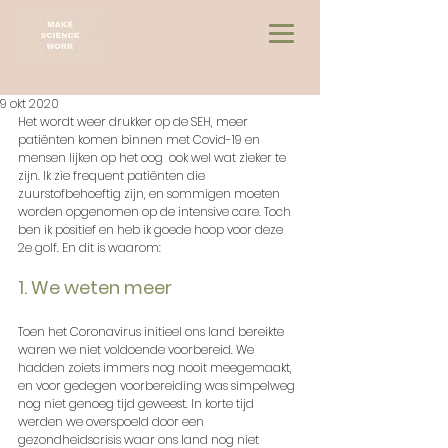
9 okt 2020
Het wordt weer drukker op de SEH, meer 
patiënten komen binnen met Covid-19 en 
mensen lijken op het oog  ook wel wat zieker te 
zijn. Ik zie frequent patiënten die 
zuurstofbehoeftig zijn, en sommigen moeten 
worden opgenomen op de intensive care. Toch 
ben ik positief en heb ik goede hoop voor deze 
2e golf. En dit is waarom:
1. We weten meer
Toen het Coronavirus initieel ons land bereikte 
waren we niet voldoende voorbereid. We 
hadden zoiets immers nog nooit meegemaakt, 
en voor gedegen voorbereiding was simpelweg 
nog niet genoeg tijd geweest. In korte tijd 
werden we overspoeld door een 
gezondheidscrisis waar ons land nog niet 