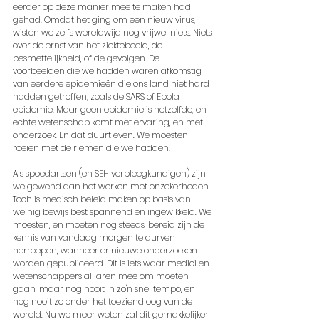
eerder op deze manier mee te maken had 
gehad. Omdat het ging om een nieuw virus, 
wisten we zelfs wereldwijd nog vrijwel niets. Niets 
over de ernst van het ziektebeeld, de 
besmettelijkheid, of de gevolgen. De 
voorbeelden die we hadden waren afkomstig 
van eerdere epidemieën die ons land niet hard 
hadden getroffen, zoals de SARS of Ebola 
epidemie. Maar geen epidemie is hetzelfde, en 
echte wetenschap komt met ervaring, en met 
onderzoek. En dat duurt even. We moesten 
roeien met de riemen die we hadden.
Als spoedartsen (en SEH verpleegkundigen) zijn 
we gewend aan het werken met onzekerheden. 
Toch is medisch beleid maken op basis van 
weinig bewijs best spannend en ingewikkeld. We 
moesten, en moeten nog steeds, bereid zijn de 
kennis van vandaag morgen te durven 
herroepen, wanneer er nieuwe onderzoeken 
worden gepubliceerd. Dit is iets waar medici en 
wetenschappers al jaren mee om moeten 
gaan, maar nog nooit in zo'n snel tempo, en 
nog nooit zo onder het toeziend oog van de 
wereld. Nu we meer weten zal dit gemakkelijker 