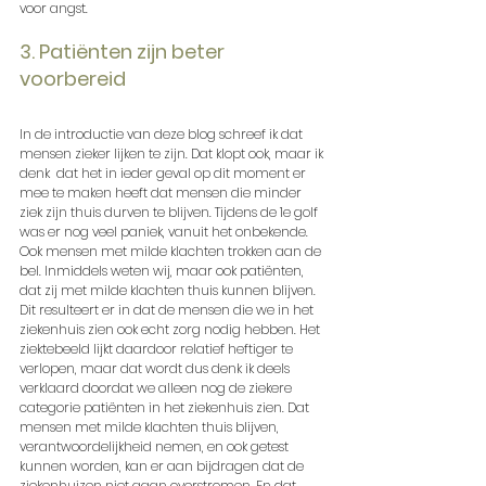
voor angst.
3. Patiënten zijn beter 
voorbereid
In de introductie van deze blog schreef ik dat 
mensen zieker lijken te zijn. Dat klopt ook, maar ik 
denk  dat het in ieder geval op dit moment er 
mee te maken heeft dat mensen die minder 
ziek zijn thuis durven te blijven. Tijdens de 1e golf 
was er nog veel paniek, vanuit het onbekende. 
Ook mensen met milde klachten trokken aan de 
bel. Inmiddels weten wij, maar ook patiënten, 
dat zij met milde klachten thuis kunnen blijven. 
Dit resulteert er in dat de mensen die we in het 
ziekenhuis zien ook echt zorg nodig hebben. Het 
ziektebeeld lijkt daardoor relatief heftiger te 
verlopen, maar dat wordt dus denk ik deels 
verklaard doordat we alleen nog de ziekere 
categorie patiënten in het ziekenhuis zien. Dat 
mensen met milde klachten thuis blijven, 
verantwoordelijkheid nemen, en ook getest 
kunnen worden, kan er aan bijdragen dat de 
ziekenhuizen niet gaan overstromen. En dat 