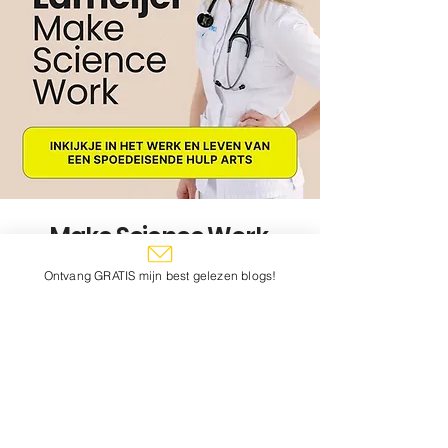
Make Science Work
Podcast
Ontvang GRATIS mijn best gelezen blogs!
Ik luister graag podcasts, dus waarom
zou ik er niet gewoon ook zelf eentje
maken?
Deze podcast gaat over
dingen die ik
meemaak als spoedeisende hulp
arts, moeder, ondernemer, schrijver