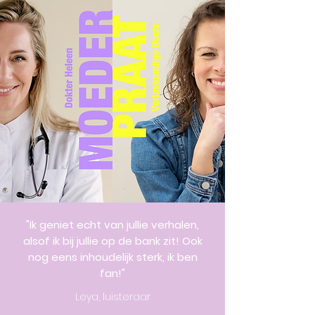
"Ik geniet echt van jullie verhalen,
alsof ik bij jullie op de bank zit! Ook
nog eens inhoudelijk sterk, ik ben
fan!"
Leya, luisteraar