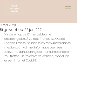
3 mei 2020
Bijgewerkt op:
22 jan 2021
"Kinderen op de IC met zeldzame 
ontstekingsziekte", zo kopt RTL nieuws. Ook de 
Engelse, Franse, Italiaanse en zelfs Amerikaanse 
media staan vol met informatie over een 
zeldzame aandoening die met name kinderen 
zou treffen. En, zo wordt er vermeld, mogelijk is 
er een link met Covid19.