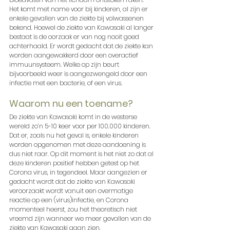
Het komt met name voor bij kinderen, al zijn er 
enkele gevallen van de ziekte bij volwassenen 
bekend. Hoewel de ziekte van Kawasaki al langer 
bestaat is de oorzaak er van nog nooit goed 
achterhaald. Er wordt gedacht dat de ziekte kan 
worden aangewakkerd door een overactief 
immuunsysteem. Welke op zijn beurt 
bijvoorbeeld weer is aangezwengeld door een 
infectie met een bacterie, of een virus.
Waarom nu een toename?
De ziekte van Kawasaki komt in de westerse 
wereld zo’n 5-10 keer voor per 100.000 kinderen. 
Dat er, zoals nu het geval is, enkele kinderen 
worden opgenomen met deze aandoening is 
dus niet raar. Op dit moment is het niet zo dat al 
deze kinderen positief hebben getest op het 
Corona virus, in tegendeel. Maar aangezien er 
gedacht wordt dat de ziekte van Kawasaki 
veroorzaakt wordt vanuit een overmatige 
reactie op een (virus)infectie, en Corona 
momenteel heerst, zou het theoretisch niet 
vreemd zijn wanneer we meer gevallen van de 
ziekte van Kawasaki gaan zien. 