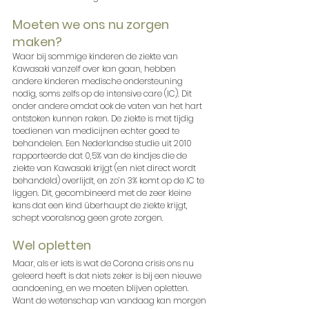
Moeten we ons nu zorgen 
maken?
Waar bij sommige kinderen de ziekte van 
Kawasaki vanzelf over kan gaan, hebben 
andere kinderen medische ondersteuning 
nodig, soms zelfs op de intensive care (IC). Dit 
onder andere omdat ook de vaten van het hart 
ontstoken kunnen raken. De ziekte is met tijdig 
toedienen van medicijnen echter goed te 
behandelen. Een Nederlandse studie uit 2010 
rapporteerde dat 0,5% van de kindjes die de 
ziekte van Kawasaki krijgt (en niet direct wordt 
behandeld) overlijdt, en zo’n 3% komt op de IC te 
liggen. Dit, gecombineerd met de zeer kleine 
kans dat een kind überhaupt de ziekte krijgt, 
schept vooralsnog geen grote zorgen.
Wel opletten
Maar, als er iets is wat de Corona crisis ons nu 
geleerd heeft is dat niets zeker is bij een nieuwe 
aandoening, en we moeten blijven opletten. 
Want de wetenschap van vandaag kan morgen 