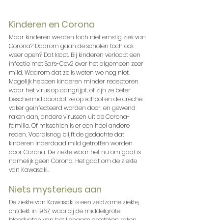
Kinderen en Corona
Maar kinderen werden toch niet ernstig ziek van 
Corona? Daarom gaan de scholen toch ook 
weer open? Dat klopt. Bij kinderen verloopt een 
infectie met Sars-Cov2 over het algemeen zeer 
mild. Waarom dat zo is weten we nog niet. 
Mogelijk hebben kinderen minder receptoren 
waar het virus op aangrijpt, of zijn ze beter 
beschermd doordat ze op school en de crèche 
vaker geïnfecteerd worden door, en gewend 
raken aan, andere virussen uit de Corona-
familie. Of misschien is er een heel andere 
reden. Vooralsnog blijft de gedachte dat 
kinderen inderdaad mild getroffen worden 
door Corona. De ziekte waar het nu om gaat is 
namelijk geen Corona. Het gaat om de ziekte 
van Kawasaki.
Niets mysterieus aan
De ziekte van Kawasaki is een zeldzame ziekte, 
ontdekt in 1967, waarbij de middelgrote 
bloedvaten van het lichaam ontstoken raken. 