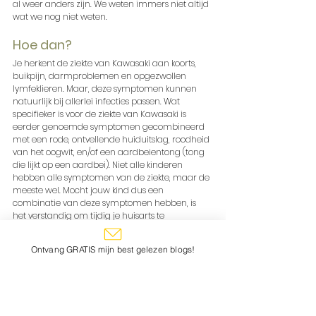
al weer anders zijn. We weten immers niet altijd 
wat we nog niet weten.
Hoe dan?
Je herkent de ziekte van Kawasaki aan koorts, 
buikpijn, darmproblemen en opgezwollen 
lymfeklieren. Maar, deze symptomen kunnen 
natuurlijk bij allerlei infecties passen. Wat 
specifieker is voor de ziekte van Kawasaki is 
eerder genoemde symptomen gecombineerd 
met een rode, ontvellende huiduitslag, roodheid 
van het oogwit, en/of een aardbeientong (tong 
die lijkt op een aardbei). Niet alle kinderen 
hebben alle symptomen van de ziekte, maar de 
meeste wel. Mocht jouw kind dus een 
combinatie van deze symptomen hebben, is 
het verstandig om tijdig je huisarts te 
raadplegen.
Ontvang GRATIS mijn best gelezen blogs!
Deze blog is gebaseerd op beschikbare 
informatie en feiten ten tijde van schrijven, 03-
05-2020. De informatie en data over Corona 
wijzigt continu, het kan dus zijn dat er morgen 
een nieuw onderzoek uitkomt wat totaal andere 