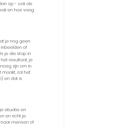
dan op - ook als 
zwak en hoe vaag 
at je nog geen 
 inbeelden of 
 je die stap in 
et resultaat, je 
enoeg zijn om in 
 maakt, zal het 
) en dat is 
e situatie en 
en en richt je 
, naar mensen of 