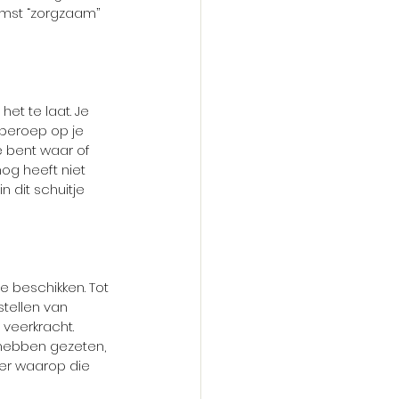
mst “zorgzaam’’ 
et te laat. Je 
 beroep op je 
e bent waar of 
nog heeft niet 
n dit schuitje 
e beschikken. Tot 
stellen van 
veerkracht. 
 hebben gezeten, 
ier waarop die 