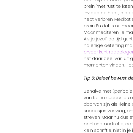
brein ‘met rust’ te lat
invloed op hebt, in de 
hebt verloren. Meditat
brein. En dat is nu mee
Maar mediteren, je mag
Als je jezelf de tijd gu
na enige oefening maar
ervoor kunt raadplege
het daar deel van uit
momenten vinden. Hoe k
Tip 5: Beleef bewust d
Behalve met (periodiek
van kleine succesjes of
daarvan zijn als kleine 
succesjes ver weg, omd
streven. Maar nu dus eve
ochtendmeditatie, de vr
klein schriftje, niet in 