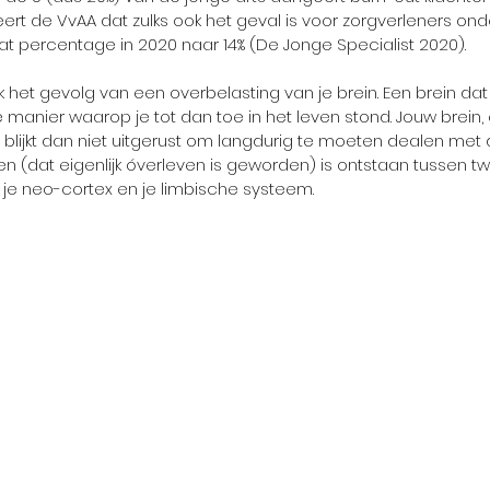
rt de VvAA dat zulks ook het geval is voor zorgverleners onde
at percentage in 2020 naar 14% (De Jonge Specialist 2020)
.
jk het gevolg van een overbelasting van je brein. Een brein dat n
anier waarop je tot dan toe in het leven stond. Jouw brein, 
, blijkt dan niet uitgerust om langdurig te moeten dealen met
en (dat eigenlijk óverleven is geworden) is ontstaan tussen tw
 je neo-cortex en je limbische systeem. 