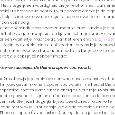
en. Het is tegelijk een vaardigheid die je helpt om les 1, aanne
praktijk te brengen. Je bent burn-out geraakt omdat je de regie
ie helpt je in ieder geval de regie te nemen over de rustmome
r dan ooit nodig.
 het ook mindfulness noemen, moet je leren. Dat doe je niet
nt, is het o zo gemakkelijk. Niet de tijd van het mediteren zelf, w
 een kwartiertje, maar de tijd van het leren ervan. 
Er zijn vee
n
. Begin met enkele minuten, bij voorkeur ergens in je ochtend
 gaat maken. Voor een korte ademmeditatie kun je de hele dag
ort die ook zijn, ze hebben impact.
e kleine succesjes, de kleine stappen voorwaarts
e) rust bewijs je je brein ook een waardevolle dienst met he
 in jouw geval in kleine stappen voorwaarts in je herstel. Die
dopamine-shotjes waar je brein energie uit put. In jouw situatie 
at je gewend zult zijn om in ‘echte’ successen te denken en
n niet.  Stel jezelf dagelijks, bijvoorbeeld direct na die korte 
aag met welk KLEIN succesje je die dag tevreden zult zijn. Schr
je iPhone of laptop (teveel prikkels), en leg dat op je nachtkastje