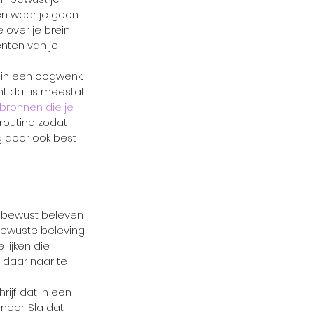
men waar je geen 
 over je brein 
nten van je 
 in een oogwenk. 
ant dat is meestal 
l bronnen die je 
routine zodat 
 door ook best 
t bewust beleven 
 bewuste beleving 
lijken die 
 daar naar te 
ijf dat in een 
 neer. Sla dat 