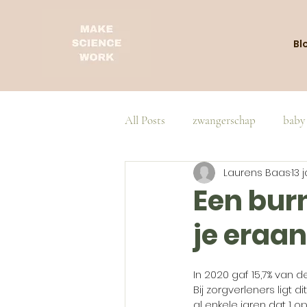
Bl
All Posts
zwangerschap
baby
Laurens Baas
13 
Een burn
je eraa
In 2020 gaf 15,7% van 
Bij zorgverleners ligt 
al enkele jaren dat 1 