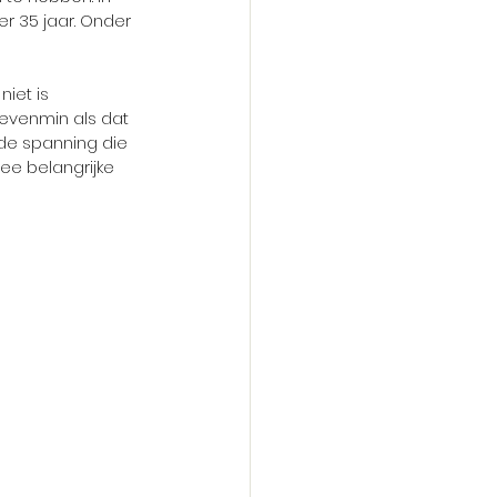
r 35 jaar. Onder 
iet is 
evenmin als dat 
 de spanning die 
ee belangrijke 