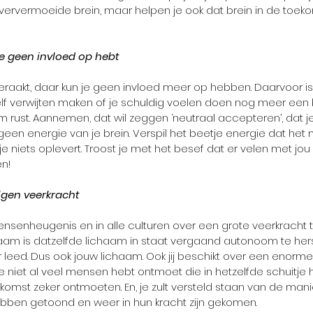
oververmoeide brein, maar helpen je ook dat brein in de toeko
je geen invloed op hebt
eraakt, daar kun je geen invloed meer op hebben. Daarvoor is h
elf verwijten maken of je schuldig voelen doen nog meer een
 rust. Aannemen, dat wil zeggen ‘neutraal accepteren’, dat j
geen energie van je brein. Verspil het beetje energie dat het 
 niets oplevert. Troost je met het besef dat er velen met jou i
en!
eigen veerkracht
ensenheugenis en in alle culturen over een grote veerkracht t
lichaam is datzelfde lichaam in staat vergaand autonoom te her
 leed. Dus ook jouw lichaam. Ook jij beschikt over een enorme 
je niet al veel mensen hebt ontmoet die in hetzelfde schuitje
ekomst zeker ontmoeten. En, je zult versteld staan van de man
ben getoond en weer in hun kracht zijn gekomen.