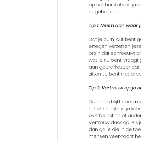
op het herstel van je 
te gebruiken.
Tip 1: Neem aan waar 
Dat je burn-out bent g
ertegen verzetten, jez
brein dat schreeuwt om
wat je nu bent, vraagt 
aan geprakkezeer dat je
zitten. Je bent niet alle
Tip 2: Vertrouw op je 
De mens blijkt sinds m
in het kleinste in je 
overbelasting of ander
Vertrouw daar op! Als 
dan ga je die in de to
mensen veerkracht heb