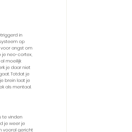
riggerd in 
 systeem op 
gt voor angst om 
 je neo-cortex, 
l moeilijk 
k je daar niet 
aat. Totdat je 
 brein laat je 
iek als mentaal. 
 te vinden 
d je weer je 
n vooral gericht 