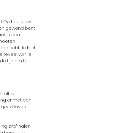
d. Op hoe jouw 
hien gewend bent 
et in een 
 moeten 
oed hebt. Je kunt 
e teveel van je 
e tijd om te 
 altijd 
ning er met een 
n jouw leven 
ing eraf halen, 
om bewust je 