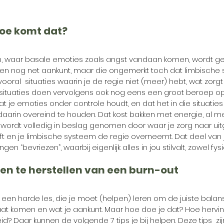
hoe komt dat?
, waar basale emoties zoals angst vandaan komen, wordt get
chien nog net aankunt, maar die ongemerkt toch dat limbische
 vooral  situaties waarin je de regie niet (meer) hebt, wat zor
e situaties doen vervolgens ook nog eens een groot beroep op
at je emoties onder controle houdt, en dat het in die situaties a
arin overeind te houden. Dat kost bakken met energie, al mer
e wordt volledig in beslag genomen door waar je zorg naar uitg
 en je limbische systeem de regie overneemt. Dat deel van je
en “bevriezen”, waarbij eigenlijk alles in jou stilvalt, zowel fys
lpen te herstellen van een burn-out
 een harde les, die je moet (helpen) leren om de juiste balans
aat komen en wat je aankunt. Maar hoe doe je dat? Hoe hervin
d? Daar kunnen de volgende 7 tips je bij helpen. Deze tips  zij