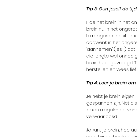
Tip 3: Gun jezelf de tijd
Hoe het brein in het o
brein nu in het ongere
te reageren op situati
oogwenk in het ongered
‘aannemen’ (les 1) dat 
die lengte wel onnodig 
brein hebt gevraagd. T
herstellen en wees lief
Tip 4: Leer je brein om
Je hebt je brein eigenl
gespannen zijn. Net als
zekere regelmaat vanaf 
verwaarloosd.
Je kunt je brein, hoe a
door bijvoorbeeld perio