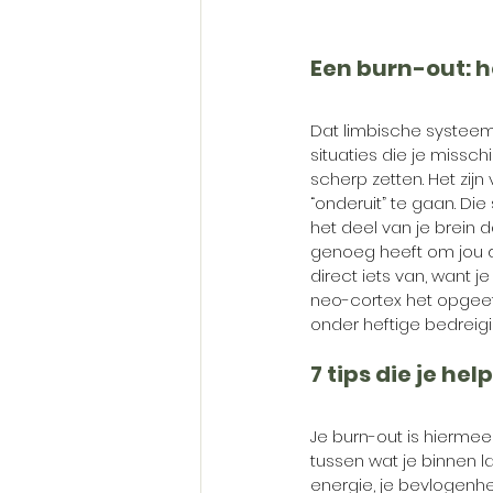
Een burn-out: 
Dat limbische systeem
situaties die je miss
scherp zetten. Het zijn
“onderuit” te gaan. Di
het deel van je brein d
genoeg heeft om jou da
direct iets van, want j
neo-cortex het opgeeft
onder heftige bedreiging
7 tips die je he
Je burn-out is hiermee
tussen wat je binnen l
energie, je bevlogenhei