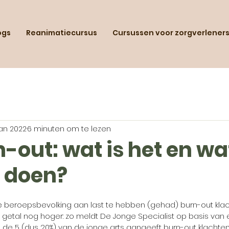
ogs
Reanimatiecursus
Cursussen voor zorgverlener
jan 2022
6 minuten om te lezen
-out: wat is het en wa
n doen?
de beroepsbevolking aan last te hebben (gehad) burn-out klac
dit getal nog hoger: zo meldt De Jonge Specialist op basis van
op de 5 (dus 20%) van de jonge arts aangeeft burn-out klachten