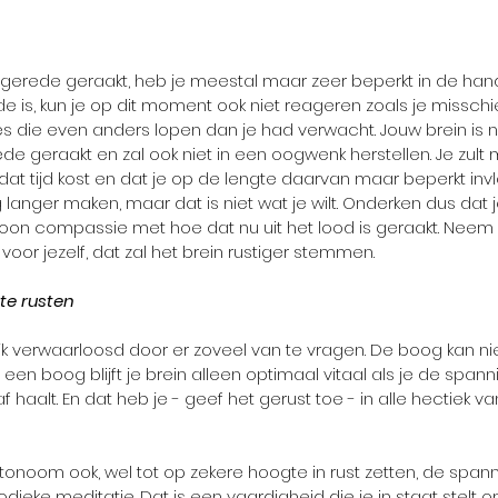
ngerede geraakt, heb je meestal maar zeer beperkt in de han
de is, kun je op dit moment ook niet reageren zoals je missc
es die even anders lopen dan je had verwacht. Jouw brein is ni
e geraakt en zal ook niet in een oogwenk herstellen. Je zult
dat tijd kost en dat je op de lengte daarvan maar beperkt invl
langer maken, maar dat is niet wat je wilt. Onderken dus dat j
oon compassie met hoe dat nu uit het lood is geraakt. Neem d
 voor jezelf, dat zal het brein rustiger stemmen.
 te rusten
ijk verwaarloosd door er zoveel van te vragen. De boog kan niet
 een boog blijft je brein alleen optimaal vitaal als je de span
haalt. En dat heb je - geef het gerust toe - in alle hectiek va
utonoom ook, wel tot op zekere hoogte in rust zetten, de spann
dieke meditatie. Dat is een vaardigheid die je in staat stelt 