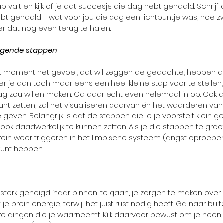
p valt en kijk of je dat succesje die dag hebt gehaald. Schrijf 
ebt gehaald - wat voor jou die dag een lichtpuntje was, hoe 
r dat nog even terug te halen.
volgende stappen 
dit moment het gevoel, dat wil zeggen de gedachte, hebben d
er je dan toch maar eens een heel kleine stap voor te stellen,
aag zou willen maken. Ga daar echt even helemaal in op. Ook als
kunt zetten, zal het visualiseren daarvan én het waarderen van h
 geven. Belangrijk is dat de stappen die je je voorstelt klein g
 ook daadwerkelijk te kunnen zetten. Als je die stappen te groot
brein weer triggeren in het limbische systeem (angst oproepen
 kunt hebben.
sterk geneigd ‘naar binnen’ te gaan, je zorgen te maken over j
 je brein energie, terwijl het juist rust nodig heeft. Ga naar buit
e dingen die je waarneemt. Kijk daarvoor bewust om je heen