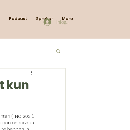
s
Podcast
Spreker
More
Inloggen
t kun
hten (TNO 2021). 
 eigen onderzoek 
 te hebben. In 