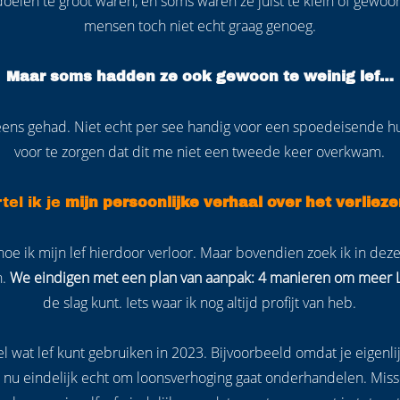
oelen te groot waren, en soms waren ze juist te klein of gewoo
mensen toch niet echt graag genoeg.
Maar soms hadden ze ook gewoon te weinig lef…
l eens gehad. Niet echt per see handig voor een spoedeisende h
voor te zorgen dat dit me niet een tweede keer overkwam.
tel ik je
mijn persoonlijke verhaal over het verliez
n hoe ik mijn lef hierdoor verloor. Maar bovendien zoek ik in de
n.
We eindigen met een plan van aanpak: 4 manieren om meer Le
de slag kunt. Iets waar ik nog altijd profijt van heb.
el wat lef kunt gebruiken in 2023. Bijvoorbeeld omdat je eigenli
 nu eindelijk echt om loonsverhoging gaat onderhandelen. Miss