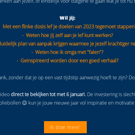
ken aan jezelf, of eindelijk voor datgene te gaan wat je tot nu 
Wil jij:
Met een flinke dosis lef je doelen van 2023 tegemoet stappen
-
- Weten hoe jij zelf aan je lef kunt werken?
uidelijk plan van aanpak krijgen waarmee je jezelf krachtiger n
- Weten hoe ik omga met "falen"?
- Geïnspireerd worden door een goed verhaal?
bank, zonder dat je op een vast tijdstip aanwezig hoeft te zijn?
video
direct te bekijken tot met 6 januari.
De investering is slech
oliebollen 😉 kun je jouw nieuwe jaar vol inspiratie en motivati
Ik doe mee!