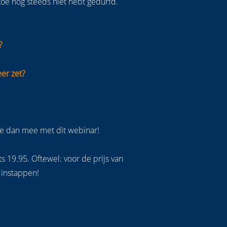
toe nog steeds niet hebt gedurfd.
?
eer zet?
 Doe dan mee met dit webinar!
ts 19.95. Oftewel: voor de prijs van
e instappen!