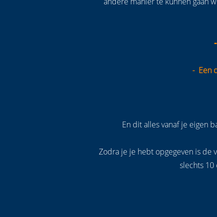
andere manier te kunnen gaan wer
- Een d
En dit alles vanaf je eigen 
Zodra je je hebt opgegeven is de 
slechts 10 