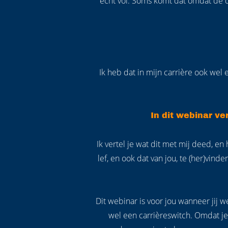
echt vol. Soms komt dat omdat de d
Ik heb dat in mijn carrière ook we
In dit webinar ver
Ik vertel je wat dit met mij deed, e
lef, en ook dat van jou, te (her)vinde
Dit webinar is voor jou wanneer jij w
wel een carrièreswitch. Omdat je