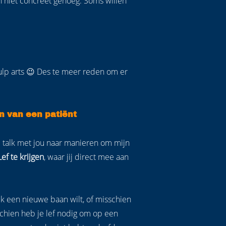
n niet concreet genoeg. Soms willen
ulp arts 😉 Des te meer reden om er
en van een patiënt
ze talk met jou naar manieren om mijn
f te krijgen
, waar jij direct mee aan
jk een nieuwe baan wilt, of misschien
chien heb je lef nodig om op een