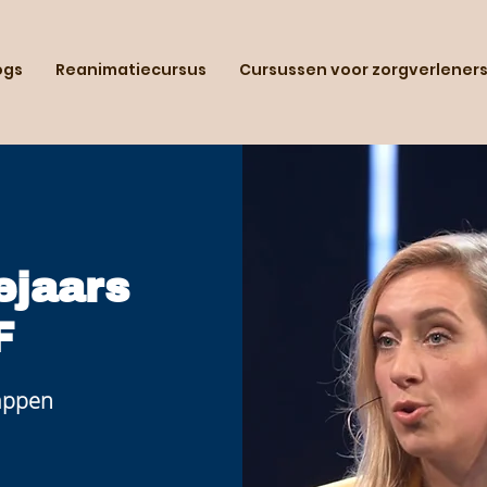
ogs
Reanimatiecursus
Cursussen voor zorgverlener
ejaars
F
tappen