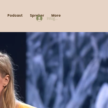
s
Podcast
Spreker
More
Inloggen